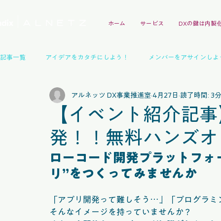
ホーム
サービス
DXの鍵は内製
記事一覧
アイデアをカタチにしよう！
メンバーをアサインしよ
アルネッツ DX事業推進室
4月27日
読了時間: 3
Mendixガイドブック
イベントレポート
技術交流会
【イベント紹介記事
発！！無料ハンズオ
パートナー
インタビュー
デモアプリ事例
イベント
ローコード開発プラットフォー
リ”をつくってみませんか
「アプリ開発って難しそう…」「プログラミ
そんなイメージを持っていませんか？