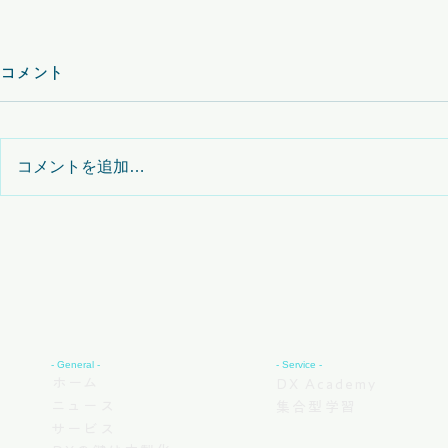
コメント
コメントを追加…
Mendix AI Assistantを活用し
【お知らせ
たアプリのAI開発
催イベント
- General -
- Service -
ホーム
DX Academy
ニュース
集合型学習
サービス