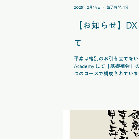
2025年2月14日
読了時間: 1分
【お知らせ】DX
て
平素は格別のお引き立てをい
Academy にて「基礎補強」のコース内容をリ
つのコースで構成されていま
メンテナンス」が加わり、4つのコースで学べるよ
な基本的な技術を、各テーマ
おける柔軟な対応力を身につ
上にも役立ちます。 DX Academy 『基礎補強Ⅰ』コース リニューアル告知CM 「基礎補強Ⅰ トラブル解決編」コースの詳
細や、DX Academyの受講を
ぜひ、新しく