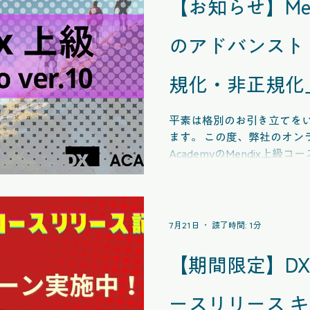
【お知らせ】Me
デモアプリ事例
イベント紹介
内製化事例
Mendix開発事例
のアドバンスト
規化・非正規化
加のお知らせ
平素は格別のお引き立てを
ます。 この度、弊社のオン
AcademyのMendix上
ける「正規化」と「非正規
画を追加しました。 【コンテンツの特長】 正規化・非正
規化それぞれの考え方や特
整合性、パフォーマンスへ
7月21日
読了時間: 1分
介しています。 適切なデー
どのような場面で正規化・
【期間限定】DX 
具体例を交えながら学習できます。 この
「Mendix上級 Studio Pr
ースリリース 
い。 今後ともDX Acade