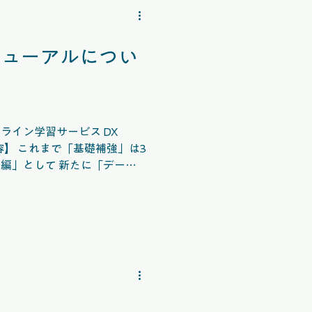
ユーザーの要望に応じたアプ
能の仕組みを一つひとつ理解
ながら手を動かして実践的に
リニューアルについ
 APIによるデータ取得の基本
ort機能の実装など、開発現場で役立
れます。 本コースを修了す
としてアプリ開発に参加できる
応できる実践力をしっかりと
ライン学習サービス DX
です。 ぜひチャレンジして
編」として 新たに「データ
ョン」をご活用くだ
を深めるだけでなく、開発に
を意識した問題解決能力の向
詳細をご確認ください。 この機会に