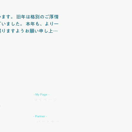
格別のご厚情
 本年も、より一
賜りますようお願い申し上げ
発生した 能登半島地
びご関係者の皆様に心よりお
ッ
- My Page -
マイページ
リ
- Partner -
パートナー