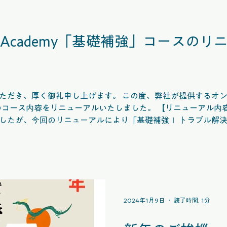
材にしたアプリ構築では、
リ作りを体験し、設定や機
したうえで、操作動画を見
 Academy「基礎補強」コースの
学習します。 さらに、REST
やExcelExport・Imp
つスキルも着実に身につけら
ることで、Mendix技術者
力を養い、幅広い案件に対
ただき、厚く御礼申し上げます。 この度、弊社が提供するオン
身につけたい方に最適な内容
ニューアルいたしました。 【リニューアル内容】 これまで「基礎補強」は3
ください。 この機会にぜひ、「Mendix中級 Studio Pro
したが、今回のリニューアルにより「基礎補強Ⅰ トラブル解決
ver.10 マスターエディシ
うになりました。 【コースの特長】 本コースでは、アプリ開発に必要
ごとに特化して学習できます。学習を通じて、ロジックの理解
けることが可能です。さらに、不具合の対応やデータの可読性
ご希望の方はこちら（https://www.dx.academy/ ）から
2024年1月9日
読了時間: 1分