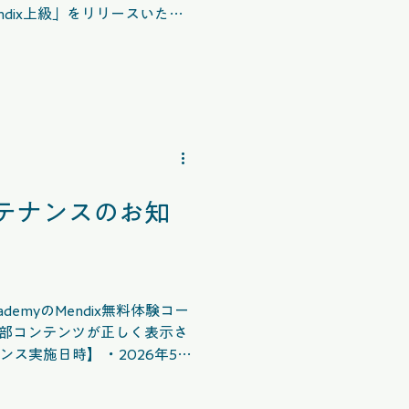
endix上級」をリリースいたし
ョンの設計・開発に取り組み
ら、画面設計、データ構造、
践的な開発スキルを学習して
題には解説や参考ナレッジを
dixの機能や設計の考え方に
学習を進めることができま
解度を確認する提出課題も用
ンテナンスのお知
認しながら実践力を高めてい
 Academyをよろしくお願い
myのMendix無料体験コー
部コンテンツが正しく表示さ
 なお、今回のコ
Academyをよろしくお願