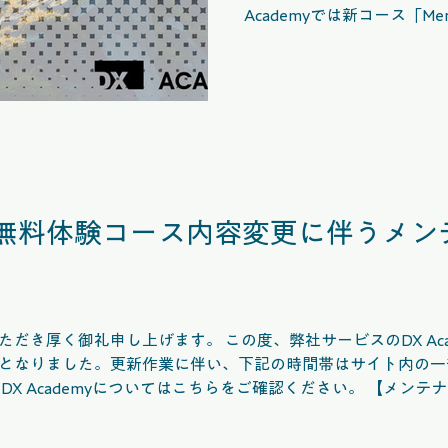
Academyでは新コース「M
ました。 【コースの特長】 本コースでは、実際の業務要
件をもとに、アプリケーシ
ます。 要件を読み解きなが
処理内容などを検討し、実
いただけます。 また、各課
用意しており、関連するMen
ついて理解を深めながら、
す。 さらに、学習内容の理
ix無料体験コース内容変更に伴うメ
意しており、学習成果を確
ただけます。 この機会にぜひ、「Mendix上級」コースを
ご活用ください。 今後ともDX
いたします。
き厚く御礼申し上げます。 この度、弊社サービスのDX Acade
となりました。更新作業に伴い、下記の時間帯はサイト内の一
myについてはこちらをご確認ください。 【メンテナンス実施日時】 ・2026年5月
0（予定） ※メンテナンス状況により、終了時間が前後する場合がございます。
ー様の契約内容・ご利用方法に変更はございません。 今後もDX 