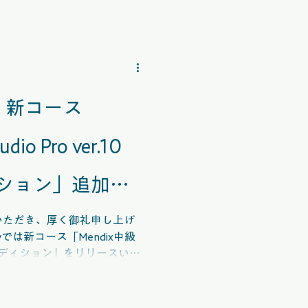
y』新コース
io Pro ver.10
ション」追加の
いただき、厚く御礼申し上げ
myでは新コース「Mendix中級
マスターエディション」をリリースいた
ースが含まれています。 ア
操作を学びつつ、カフェを題