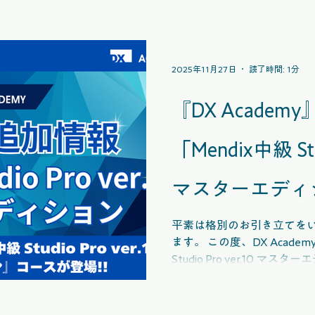
2025年11月27日
読了時間: 1分
『DX Academ
「Mendix中級 Stud
マスターエディ
お知らせ
平素は格別のお引き立てを
ます。 この度、DX Acade
Studio Pro ver.10 
しました。 【コースの特長】 本商品には、8つのカリキ
ュラムで構成された新中級コ
プリ開発に必要な考え方や