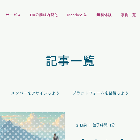
サービス
DXの鍵は内製化
Mendixとは
無料体験
事例一覧
記事一覧
メンバーをアサインしよう
プラットフォームを習得しよう
ポート
技術交流会
イベント
お知らせ
Mendix News
2 日前
読了時間: 1分