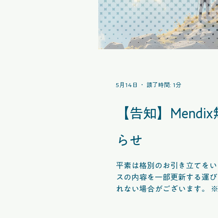
5月14日
読了時間: 1分
【告知】Mend
らせ
平素は格別のお引き立てをいただ
スの内容を一部更新する運び
れない場合がございます。 ※DX Acade
25日（月）15:00 -18:0
ース内容変更に伴う既存ユーザ