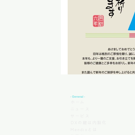
- General -
ホーム
ニュース
サービス
DXの鍵は内製化
Mendixとは