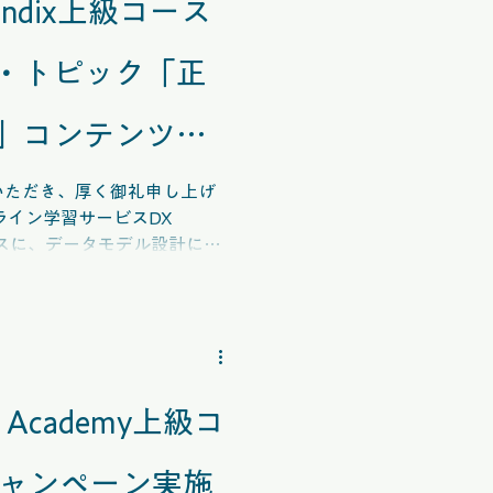
ndix上級コース
その他
AI
・トピック「正
」コンテンツ追
いただき、厚く御礼申し上げ
ライン学習サービスDX
級コースに、データモデル設計にお
化」について解説する教材動
徴をはじめ、データの重複や
の影響などを分かりやすく紹
タモデルを設計するために、
非正規化を選択するべきか、
Academy上級コ
機会にぜひ、
o ver.10」コースをご活用くださ
キャンペーン実施
myをよろしくお願いいたします。