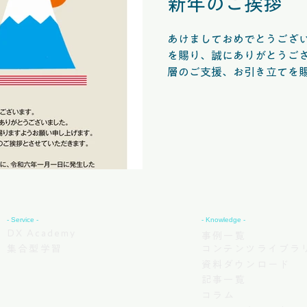
新年のご挨拶
あけましておめでとうございます。 旧年は
を賜り、誠にありがとうございました。
層のご支援、お引き立てを
ます。 皆様のご健康とご多幸をお祈りし、新年のご挨拶
とさせていただきます。 また謹んで新年のご挨拶を申し
上げると共に、令和六年一月一日に
震により被災された皆様及
見舞い申し上げます。 被災地の安全と一日も早い復興を
心よりお祈り申し上げます。 株式会社アルネッツ スタ
フ一同
- Service -
- Knowledge -
DX Academy
事例一覧
集合型学習
コンテンツライブラ
資料ダウンロード
記事一覧
コラム