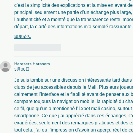
c’est la simplicité des explications et la mise en avant de 
principal, seulement une partie d’un échange plus large,
l’authenticité et a montré que la transparence reste impo
départ, la clarté des informations m’a semblé rassurante.
編集済み
いいね！
返信
Harasers Harasers
3月08日
Je suis tombé sur une discussion intéressante tard dans 
clubs de jeu accessibles depuis le Mali. Plusieurs joueur
calmement l’interface et la fiabilité avant de penser aux 
compare toujours la navigation mobile, la rapidité du cha
ce fil, quelqu’un a mentionné l’
1xbet mali casino
, surtou
smartphone. Ce que j’ai apprécié dans ces échanges, c’e
exagérées, seulement des remarques pratiques et des ex
tout cela, j’ai eu l’impression d’avoir un aperçu réel de 