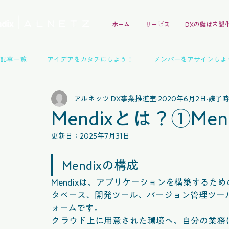
ホーム
サービス
DXの鍵は内製
記事一覧
アイデアをカタチにしよう！
メンバーをアサインしよ
アルネッツ DX事業推進室
2020年6月2日
読了時
Mendixガイドブック
イベントレポート
技術交流会
Mendixとは？①Men
更新日：
2025年7月31日
パートナー
インタビュー
デモアプリ事例
イベント
Mendixの構成
Mendixは、アプリケーションを構築する
タベース、開発ツール、バージョン管理ツー
ォームです。
クラウド上に用意された環境へ、自分の業務