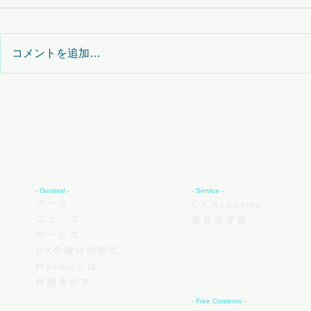
コメントを追加…
【お知らせ】Mendix上級コー
【お知らせ
スのアドバンスト・トピック
トのお知ら
「正規化・非正規化」コンテ
ンツ追加のお知らせ
- General -
- Service -
ホーム
DX Academy
ニュース
集合型学習
サービス
DXの鍵は内製化
Mendixとは
体験者の声
- Free Contents -