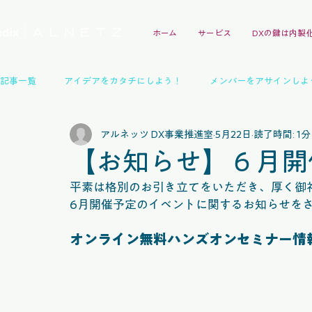
ホーム
サービス
DXの鍵は内製
記事一覧
アイデアをカタチにしよう！
メンバーをアサインしよ
アルネッツ DX事業推進室
5月22日
読了時間: 1分
Mendixガイドブック
イベントレポート
技術交流会
【お知らせ】６月開
平素は格別のお引き立てをいただき、厚く御
パートナー
インタビュー
デモアプリ事例
イベント
6月開催予定のイベントに関するお知らせを
オンライン無料ハンズオンセミナー情