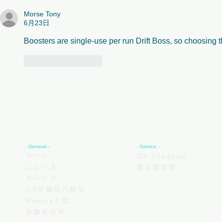
Morse Tony
スのアドバンスト・トピック
トのお知ら
6月23日
「正規化・非正規化」コンテ
Boosters are single-use per run 
Drift Boss
, so choosing t
ンツ追加のお知らせ
いいね！
返信
- General -
- Service -
ホーム
DX Academy
ニュース
集合型学習
サービス
DXの鍵は内製化
Mendixとは
体験者の声