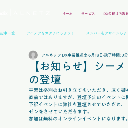
ホーム
サービス
DXの鍵は内製
記事一覧
アイデアをカタチにしよう！
メンバーをアサインしよ
アルネッツ DX事業推進室
6月18日
読了時間: 3分
Mendixガイドブック
イベントレポート
技術交流会
【お知らせ】シーメ
の登壇
パートナー
インタビュー
デモアプリ事例
イベント
平素は格別のお引き立てをいただき、厚く御
直前ではありますが、登壇予定のイベントに
下記イベントに弊社も登壇させていただき、
ゼンをさせていただきます。
参加は無料のオンラインイベントになります