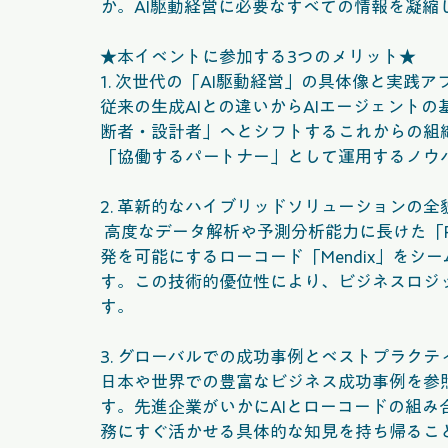
か。AI駆動経営に必要なすべての情報を凝縮
★本イベントに参加する3つのメリット★
1. 次世代の「AI駆動経営」の具体像と実践
従来の生成AIとの違いからAIエージェント
断者・設計者」へとシフトするこれからの組
「協働するパートナー」として運用するノウ
2. 革新的なハイブリッドソリューションの
 高度なデータ解析や予測分析能力に長けた「RapidMiner」と、フロントエンドの柔軟で迅速な開
発を可能にするローコード「Mendix」をシームレスに
す。この技術的優位性により、ビジネスロジ
す。
3. グローバルでの成功事例とベストプラク
日本や世界での豊富なビジネス成功事例を参
す。先進企業がいかにAIとローコードの組
務にすぐ活かせる具体的な知見を持ち帰るこ